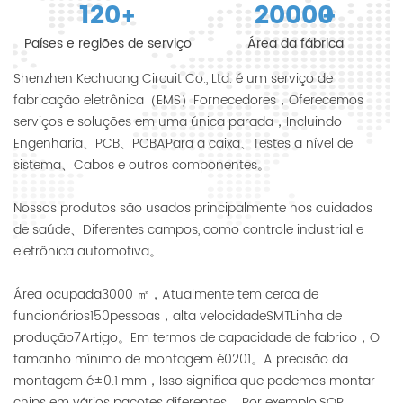
120
20000
+
+
Países e regiões de serviço
Área da fábrica
Shenzhen Kechuang Circuit Co., Ltd. é um serviço de
fabricação eletrônica（EMS）Fornecedores，Oferecemos
serviços e soluções em uma única parada，Incluindo
Engenharia、PCB、PCBAPara a caixa、Testes a nível de
sistema、Cabos e outros componentes。
Nossos produtos são usados principalmente nos cuidados
de saúde、Diferentes campos, como controle industrial e
eletrônica automotiva。
Área ocupada3000 ㎡，Atualmente tem cerca de
funcionários150pessoas，alta velocidadeSMTLinha de
produção7Artigo。Em termos de capacidade de fabrico，O
tamanho mínimo de montagem é0201。A precisão da
montagem é±0.1 mm，Isso significa que podemos montar
chips em vários pacotes diferentes.，Por exemplo.SOP、