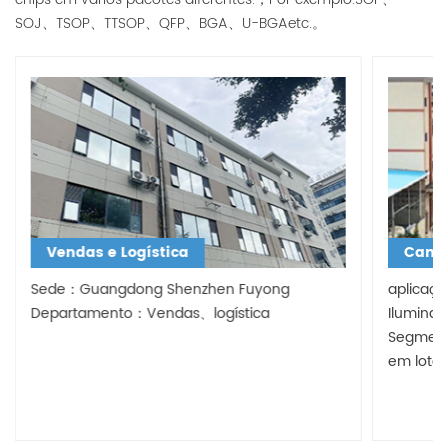
SOJ、TSOP、TTSOP、QFP、BGA、U-BGAetc.。
Vendas e Logística
Cant
Sede：Guangdong Shenzhen Fuyong
aplicaç
Departamento：Vendas、logística
Ilumina
Segment
em lote